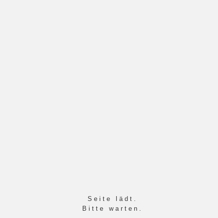
0271. 51212
schnutz@ideen-
design.com
Produktbeispiele
Home
Produktbeispiele
Seite lädt.
Bitte warten.